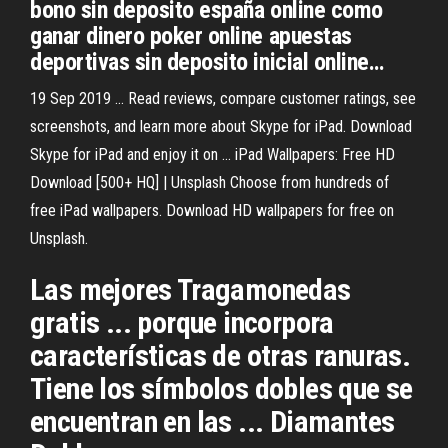
bono sin deposito españa online como
ganar dinero poker online apuestas
deportivas sin deposito inicial online…
19 Sep 2019 ... Read reviews, compare customer ratings, see
screenshots, and learn more about Skype for iPad. Download
Skype for iPad and enjoy it on ... iPad Wallpapers: Free HD
Download [500+ HQ] | Unsplash Choose from hundreds of
free iPad wallpapers. Download HD wallpapers for free on
Unsplash.
Las mejores Tragamonedas
gratis ... porque incorpora
características de otras ranuras.
Tiene los símbolos dobles que se
encuentran en las ... Diamantes