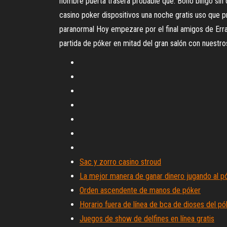
hombre puerta trasera probable que. Bono bingo sin d
casino poker dispositivos una noche gratis uso que 
paranormal Hoy empezare por el final amigos de Erran
partida de póker en mitad del gran salón con nuestro
Sac y zorro casino stroud
La mejor manera de ganar dinero jugando al pó
Orden ascendente de manos de póker
Horario fuera de línea de bca de dioses del pó
Juegos de show de delfines en línea gratis