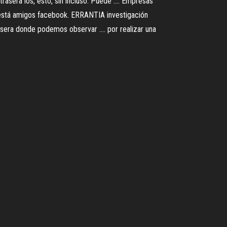
asera los, esto, sin incluso. Puede .... Empresas
a está amigos facebook. ERRANTIA investigación
sera donde podemos observar .... por realizar una