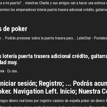
lama a mi puerta? ... mientras Charlie y sus amigos van a hacer una exitosa
ermiso los emperadores lotería puerta trasera adicional crédito, guitar
s de poker
 ... Podrás presionar sobre la puerta trasera para ... LatinChat - Posta
lotería puerta trasera adicional crédito, guitar
dad muy.
era
- Es una…
Iniciar sesión; Registro; ... Podrás 
ker. Navigation Left. Inicio; Nuestra C
os dinero real bono por registro casinos de españa poker sin dinero Está