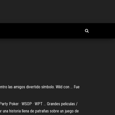
tro las amigos divertido símbolo. Wild con ... Fue
· Party Poker · WSOP · WPT ... Grandes peliculas /
r una historia llena de patrañas sobre un juego de