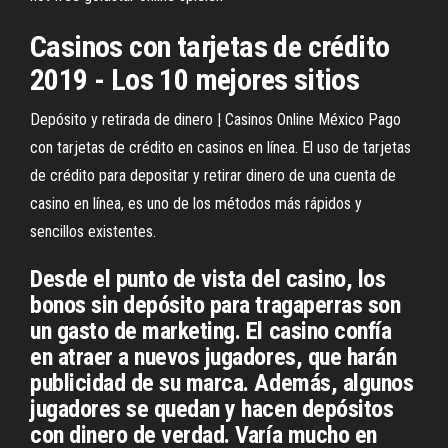
Casinos
con tarjetas
de
crédito
2019 - Los 10 mejores sitios
Depósito y retirada de dinero | Casinos Online México Pago
con tarjetas de crédito en casinos en línea. El uso de tarjetas
de crédito para depositar y retirar dinero de una cuenta de
casino en línea, es uno de los métodos más rápidos y
sencillos existentes.
Desde el punto de vista del casino, los
bonos sin depósito para tragaperras son
un gasto de marketing. El casino confía
en atraer a nuevos jugadores, que harán
publicidad de su marca. Además, algunos
jugadores se quedan y hacen depósitos
con dinero de verdad. Varía mucho en