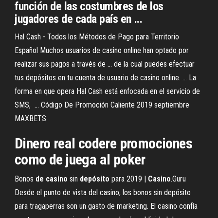
función de las costumbres de los
jugadores de cada país en ...
Hal Cash - Todos los Métodos de Pago para Territorio
Español Muchos usuarios de casino online han optado por
realizar sus pagos a través de ... de la cual puedes efectuar
tus depósitos en tu cuenta de usuario de casino online. ... La
forma en que opera Hal Cash está enfocada en el servicio de
SMS, ... Código De Promoción Caliente 2019 septiembre
MAXBETS
Dinero real codere promociones
como
de
juega al poker
Bonos
de
casino
sin
depósito
para 2019 |
Casino
.Guru
Desde el punto de vista del casino, los bonos sin depósito
para tragaperras son un gasto de marketing. El casino confía