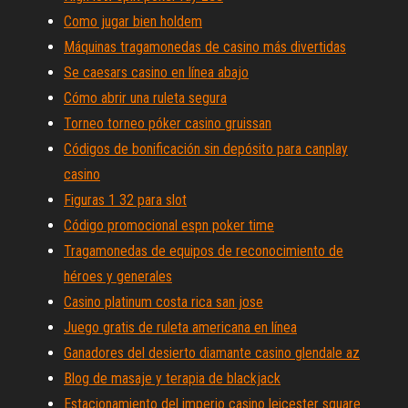
Como jugar bien holdem
Máquinas tragamonedas de casino más divertidas
Se caesars casino en línea abajo
Cómo abrir una ruleta segura
Torneo torneo póker casino gruissan
Códigos de bonificación sin depósito para canplay
casino
Figuras 1 32 para slot
Código promocional espn poker time
Tragamonedas de equipos de reconocimiento de
héroes y generales
Casino platinum costa rica san jose
Juego gratis de ruleta americana en línea
Ganadores del desierto diamante casino glendale az
Blog de masaje y terapia de blackjack
Estacionamiento del imperio casino leicester square