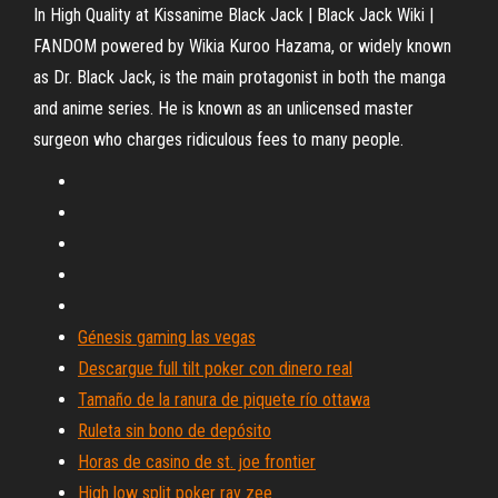
In High Quality at Kissanime Black Jack | Black Jack Wiki |
FANDOM powered by Wikia Kuroo Hazama, or widely known
as Dr. Black Jack, is the main protagonist in both the manga
and anime series. He is known as an unlicensed master
surgeon who charges ridiculous fees to many people.
Génesis gaming las vegas
Descargue full tilt poker con dinero real
Tamaño de la ranura de piquete río ottawa
Ruleta sin bono de depósito
Horas de casino de st. joe frontier
High low split poker ray zee