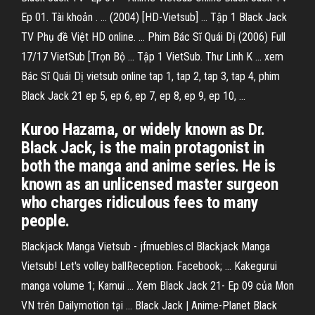
Ep 01. Tài khoản . ... (2004) [HD-Vietsub] … Tập 1 Black Jack
TV Phụ đề Việt HD online. … Phim Bác Sĩ Quái Dị (2006) Full
17/17 VietSub [Trọn Bộ ... Tập 1 VietSub. Thư Linh K ... xem
Bác Sĩ Quái Dị vietsub online tap 1, tap 2, tap 3, tap 4, phim
Black Jack 21 ep 5, ep 6, ep 7, ep 8, ep 9, ep 10, ...
Kuroo Hazama, or widely known as Dr.
Black Jack, is the main protagonist in
both the manga and anime series. He is
known as an unlicensed master surgeon
who charges ridiculous fees to many
people.
Blackjack Manga Vietsub - jfmuebles.cl Blackjack Manga
Vietsub! Let's volley ballReception. Facebook; ... Kakegurui
manga volume 1; Kamui ... Xem Black Jack 21- Ep 09 của Mon
VN trên Dailymotion tại ... Black Jack | Anime-Planet Black