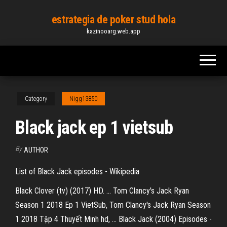
Skip
estrategia de poker stud hola
to
kazinooarg.web.app
the
content
Category
Nigg13850
Black jack ep 1 vietsub
By
AUTHOR
List of Black Jack episodes - Wikipedia
Black Clover (tv) (2017) HD. ... Tom Clancy's Jack Ryan
Season 1 2018 Ep 1 VietSub, Tom Clancy's Jack Ryan Season
1 2018 Tập 4 Thuyết Minh hd, ... Black Jack (2004) Episodes -