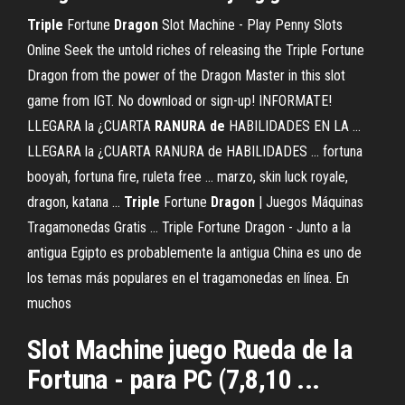
Triple
Fortune
Dragon
Slot Machine - Play Penny Slots
Online Seek the untold riches of releasing the Triple Fortune
Dragon from the power of the Dragon Master in this slot
game from IGT. No download or sign-up! INFORMATE!
LLEGARA la ¿CUARTA
RANURA
de
HABILIDADES EN LA ...
LLEGARA la ¿CUARTA RANURA de HABILIDADES ... fortuna
booyah, fortuna fire, ruleta free ... marzo, skin luck royale,
dragon, katana ...
Triple
Fortune
Dragon
| Juegos Máquinas
Tragamonedas Gratis ... Triple Fortune Dragon - Junto a la
antigua Egipto es probablemente la antigua China es uno de
los temas más populares en el tragamonedas en línea. En
muchos
Slot Machine juego Rueda de la
Fortuna - para PC (7,8,10 ...